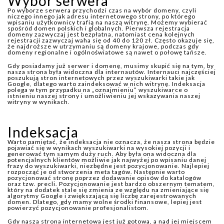
Wybór serwera
Po wyborze serwera przychodzi czas na wybór domeny, czyli
niczego innego jak adresu internetowego strony, po którego
wpisaniu użytkownicy trafią na naszą witrynę. Możemy wybierać
spośród domen polskich i globalnych. Pierwsza rejestracja
domeny zazwyczaj jest bezpłatna, natomiast cena kolejnych
rejestracji zazwyczaj waha się od 40 do 120 zł. Często okazuje się,
że najdroższe w utrzymaniu są domeny krajowe, podczas gdy
domeny regionalne i ogólnoświatowe są nawet o połowę tańsze.
Gdy posiadamy już serwer i domenę, musimy skupić się na tym, by
nasza strona była widoczna dla internautów. Internauci najczęściej
poszukują stron internetowych przez wyszukiwarki takie jak
Google, dlatego warto zaindeksować w nich witrynę. Indeksacja
polega w tym przypadku na „oznajmieniu” wyszukiwarce o
istnieniu naszej strony i umożliwieniu jej wskazywania naszej
witryny w wynikach.
Indeksacja
Warto pamiętać, że indeksacja nie oznacza, że nasza strona będzie
pojawiać się w wynikach wyszukiwarki na wysokiej pozycji i
generować tym samym duży ruch. Aby była ona widoczna dla
potencjalnych klientów możliwie jak najwyżej po wpisaniu danej
frazy do wyszukiwarki, niezbędne jest pozycjonowanie. Najlepiej
rozpocząć je od stworzenia meta tagów. Następnie warto
pozycjonować stronę poprzez dodawanie opisów do katalogów
oraz tzw. precli. Pozycjonowanie jest bardzo obszernym tematem,
który na dodatek stale się zmienia ze względu na zmieniające się
algorytmy Google i zwiększającą się liczbę zarejestrowanych
domen. Dlatego, gdy mamy wolne środki finansowe, lepiej jest
powierzyć pozycjonowanie profesjonalistom.
Gdy nasza strona internetowa jest już gotowa, a nad jej miejscem