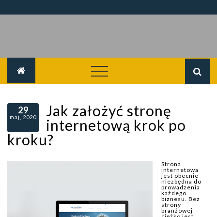
Skip
to
content
Jak założyć stronę
29
maj, 2020
internetową krok po
kroku?
Strona
internetowa
jest obecnie
niezbędna do
prowadzenia
każdego
biznesu. Bez
strony
branżowej
ciężko jest