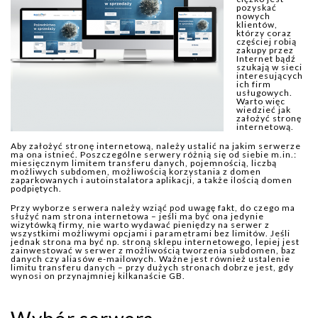
pozyskać
nowych
klientów,
którzy coraz
częściej robią
zakupy przez
Internet bądź
szukają w sieci
interesujących
ich firm
usługowych.
Warto więc
wiedzieć jak
założyć stronę
internetową.
Aby założyć stronę internetową, należy ustalić na jakim serwerze
ma ona istnieć. Poszczególne serwery różnią się od siebie m.in.:
miesięcznym limitem transferu danych, pojemnością, liczbą
możliwych subdomen, możliwością korzystania z domen
zaparkowanych i autoinstalatora aplikacji, a także ilością domen
podpiętych.
Przy wyborze serwera należy wziąć pod uwagę fakt, do czego ma
służyć nam strona internetowa – jeśli ma być ona jedynie
wizytówką firmy, nie warto wydawać pieniędzy na serwer z
wszystkimi możliwymi opcjami i parametrami bez limitów. Jeśli
jednak strona ma być np. stroną sklepu internetowego, lepiej jest
zainwestować w serwer z możliwością tworzenia subdomen, baz
danych czy aliasów e-mailowych. Ważne jest również ustalenie
limitu transferu danych – przy dużych stronach dobrze jest, gdy
wynosi on przynajmniej kilkanaście GB.