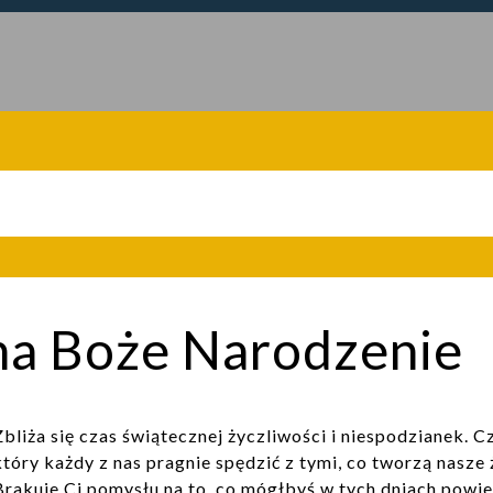
na Boże Narodzenie
Zbliża się czas świątecznej życzliwości i niespodzianek. C
który każdy z nas pragnie spędzić z tymi, co tworzą nasze 
Brakuje Ci pomysłu na to, co mógłbyś w tych dniach powi