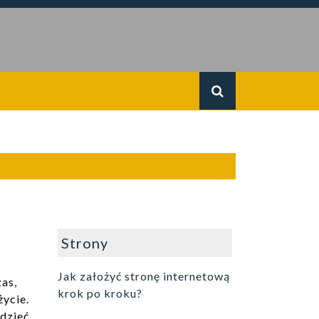
Strony
Jak założyć stronę internetową
zas,
krok po kroku?
życie.
edzieć