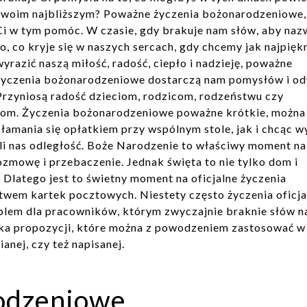
swoim najbliższym? Poważne życzenia bożonarodzeniowe
Ci w tym pomóc. W czasie, gdy brakuje nam słów, aby naz
to, co kryje się w naszych sercach, gdy chcemy jak najpiękn
wyrazić naszą miłość, radość, ciepło i nadzieję, poważne
życzenia bożonarodzeniowe dostarczą nam pomysłów i od
Przyniosą radość dzieciom, rodzicom, rodzeństwu czy
łom. Życzenia bożonarodzeniowe poważne krótkie, można
amania się opłatkiem przy wspólnym stole, jak i chcąc w
eli nas odległość. Boże Narodzenie to właściwy moment na
zmowę i przebaczenie. Jednak święta to nie tylko dom i
. Dlatego jest to świetny moment na oficjalne życzenia
wem kartek pocztowych. Niestety często życzenia oficja
em dla pracowników, którym zwyczajnie braknie słów na
kilka propozycji, które można z powodzeniem zastosować w
anej, czy też napisanej.
odzeniowe