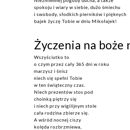
Niezmiennej pogody ducha, a także
spokoju i wiary w siebie, dużo śmiechu
i swobody, słodkich pierników i pięknych
bajek życzę Tobie w dniu Mikołajek!
Życzenia na boże 
Wszyściutko to
o czym przez cały 365 dni w roku
marzysz i śnisz
niech się spełni Tobie
w ten świąteczny czas.
Niech prezentów stos pod
choinką piętrzy się
i niech przy wigilijnym stole
cała rodzina zbierze się.
A wśród nocnej ciszy
kolęda rozbrzmiewa,