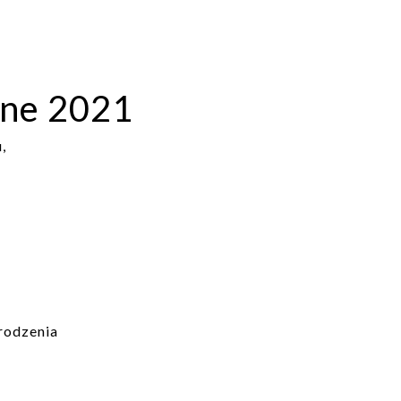
zne 2021
,
arodzenia